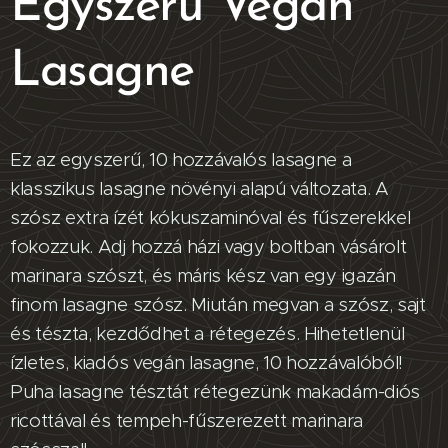
Egyszerű Vegán
Lasagne
Ez az egyszerű, 10 hozzávalós lasagne a
klasszikus lasagne növényi alapú változata. A
szósz extra ízét kókuszaminóval és fűszerekkel
fokozzuk. Adj hozzá házi vagy boltban vásárolt
marinara szószt, és máris kész van egy igazán
finom lasagne szósz. Miután megvan a szósz, sajt
és tészta, kezdődhet a rétegezés. Hihetetlenül
ízletes, kiadós vegán lasagne, 10 hozzávalóból!
Puha lasagne tésztát rétegezünk makadám-diós
ricottával és tempeh-fűszerezett marinara