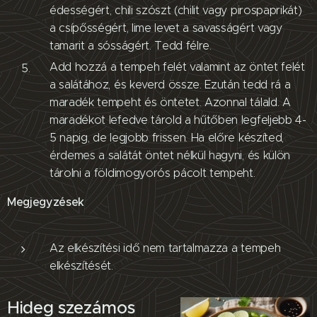
édességért, chili szószt (chilit vagy pirospaprikát)
a csípősségért, lime levet a savasságért vagy
tamarit a sósságért. Tedd félre.
Add hozzá a tempeh felét valamint az öntet felét
a salátához, és keverd össze. Ezután tedd rá a
maradék tempeht és öntetet. Azonnal tálald. A
maradékot lefedve tárold a hűtőben legfeljebb 4-
5 napig, de legjobb frissen. Ha előre készíted,
érdemes a salátát öntet nélkül hagyni, és külön
tárolni a földimogyorós pácolt tempeht.
Megjegyzések
Az elkészítési idő nem tartalmazza a tempeh
elkészítését.
Hideg szezámos