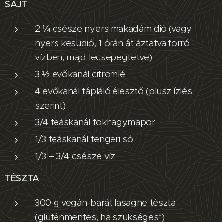
SAJT
2 ¼ csésze nyers makadám dió (vagy
nyers kesudió, 1 órán át áztatva forró
vízben, majd lecsepegtetve)
3 ½ evőkanál citromlé
4 evőkanál tápláló élesztő (plusz ízlés
szerint)
3/4 teáskanál fokhagymapor
1/3 teáskanál tengeri só
1/3 – 3/4 csésze víz
TÉSZTA
300 g vegán-barát lasagne tészta
(gluténmentes, ha szükséges*)