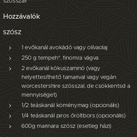
szósszal!
Hozzávalók
SZÓSZ
1 evőkanál avokádó vagy olívaolaj
250 g tempeh*, finomra vágva
2 evőkanál kókuszaminó (vagy
helyettesíthető tamarival vagy vegán
worcestershire szósszal, de csökkentsd a
mennyiséget)
1/2 teáskanál köménymag (opcionális)
1/4 teáskanál piros őröltbors (opcionális)
600g marinara szósz (esetleg házi)