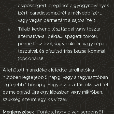
csípősségért, oregánót a gyógynövényes
ízért, paradicsompürét a mélyebb ízért,
vagy vegán parmezánt a sajtos ízért.
Tálald kedvenc tésztáddal vagy tészta
alternatívával, például spagetti tökkel,
penne tésztával, vagy cukkini- vagy répa
tésztával, és díszítsd friss bazsalikommal
(opcionális)!
A lehűtött maradékok lefedve tárolhatók a
hűtőben legfeljebb 5 napig, vagy a fagyasztóban
legfeljebb 1 hónapig. Fagyasztás után olvaszd fel
és melegítsd újra egy lábasban vagy mikróban,
szükség szerint egy kis vízzel.
Megjegyzések
*Fontos, hogy olyan serpenyőt