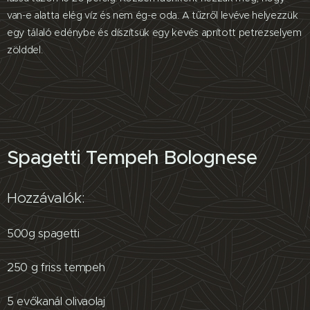
van-e alatta elég víz és nem ég-e oda. A tűzről levéve helyezzük
egy tálaló edénybe és díszítsük egy kevés aprított petrezselyem
zölddel.
Spagetti Tempeh Bolognese
Hozzávalók:
500g spagetti
250 g friss tempeh
5 evőkanál olivaolaj