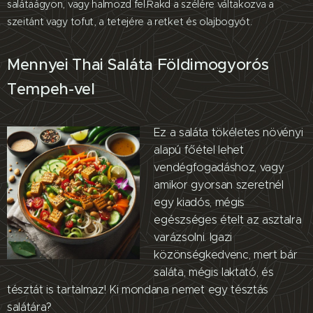
salátaágyon, vagy halmozd fel.Rakd a szélére váltakozva a
szeitánt vagy tofut, a tetejére a retket és olajbogyót.
Mennyei Thai Saláta Földimogyorós
Tempeh-vel
Ez a saláta tökéletes növényi
alapú főétel lehet
vendégfogadáshoz, vagy
amikor gyorsan szeretnél
egy kiadós, mégis
egészséges ételt az asztalra
varázsolni. Igazi
közönségkedvenc, mert bár
saláta, mégis laktató, és
tésztát is tartalmaz! Ki mondana nemet egy tésztás
salátára?