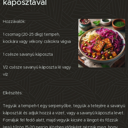
káposztával
Hozzávalók:
1 csomag (20-25 dkg) tempeh,
kockára vagy vékony csíkokra vágva
1 csésze savanyú káposzta
1/2 csésze savanyú káposzta lé vagy
víz
Elkészítés:
Tegyük a tempeh-t egy serpenyőbe, tegyük a tetejére a savanyú
káposztát és adjuk hozzá a vizet, vagy a savanyú káposzta levet.
Forraljuk fel fedő alatt, majd vegyük kicsire a lángot és főzzük
lassú tűzön 15-20 percig. Közben időnként nézzük meg, hogy