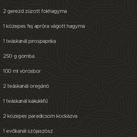
2 gerezd zúzott fokhagyma
1 közepes fej apróra vágott hagyma
1 teáskanál pirospaprika
250 g gomba
100 ml vörösbor
2 teáskanál oregánó
1 teáskanál kakukkfű
2 közepes paradicsom kockázva
1 evőkanál szójaszósz