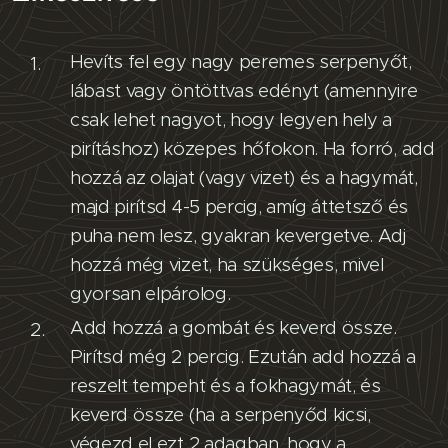
Hevíts fel egy nagy peremes serpenyőt,
lábast vagy öntöttvas edényt (amennyire
csak lehet nagyot, hogy legyen hely a
pirításhoz) közepes hőfokon. Ha forró, add
hozzá az olajat (vagy vizet) és a hagymát,
majd pirítsd 4-5 percig, amíg áttetsző és
puha nem lesz, gyakran kevergetve. Adj
hozzá még vizet, ha szükséges, mivel
gyorsan elpárolog.
Add hozzá a gombát és keverd össze.
Pirítsd még 2 percig. Ezután add hozzá a
reszelt tempeht és a fokhagymát, és
keverd össze (ha a serpenyőd kicsi,
végezd el ezt 2 adagban, hogy a