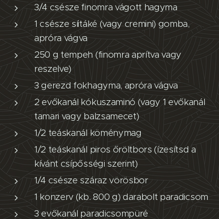
3/4 csésze finomra vágott hagyma
1 csésze síitáké (vagy cremini) gomba,
apróra vágva
250 g tempeh (finomra aprítva vagy
reszelve)
3 gerezd fokhagyma, apróra vágva
2 evőkanál kókuszaminó (vagy 1 evőkanál
tamari vagy balzsamecet)
1/2 teáskanál köménymag
1/2 teáskanál piros őröltbors (ízesítsd a
kívánt csípősségi szerint)
1/4 csésze száraz vörösbor
1 konzerv (kb. 800 g) darabolt paradicsom
3 evőkanál paradicsompüré