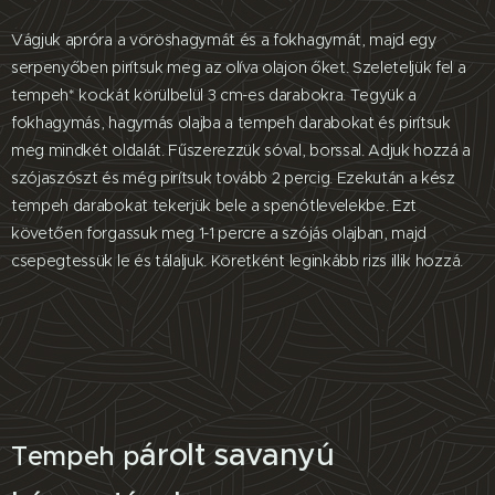
Vágjuk apróra a vöröshagymát és a fokhagymát, majd egy
serpenyőben pirítsuk meg az olíva olajon őket. Szeleteljük fel a
tempeh* kockát körülbelül 3 cm-es darabokra. Tegyük a
fokhagymás, hagymás olajba a tempeh darabokat és pirítsuk
meg mindkét oldalát. Fűszerezzük sóval, borssal. Adjuk hozzá a
szójaszószt és még pirítsuk tovább 2 percig. Ezekután a kész
tempeh darabokat tekerjük bele a spenótlevelekbe. Ezt
követően forgassuk meg 1-1 percre a szójás olajban, majd
csepegtessük le és tálaljuk. Köretként leginkább rizs illik hozzá.
árolt
savanyú
Tempeh p