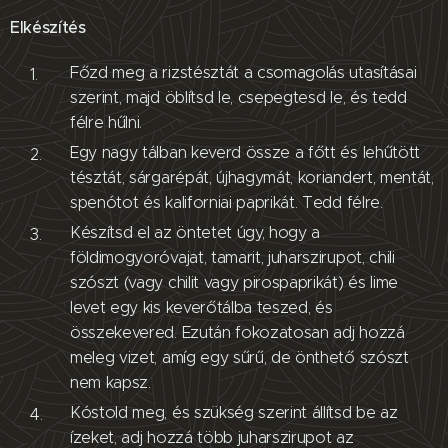
Elkészítés
Főzd meg a rizstésztát a csomagolás utasításai
szerint, majd öblítsd le, csepegtesd le, és tedd
félre hűlni.
Egy nagy tálban keverd össze a főtt és lehűtött
tésztát, sárgarépát, újhagymát, koriandert, mentát,
spenótot és kaliforniai paprikát. Tedd félre.
Készítsd el az öntetet úgy, hogy a
földimogyoróvajat, tamarit, juharszirupot, chili
szószt (vagy chilit vagy pirospaprikát) és lime
levet egy kis keverőtálba teszed, és
összekevered. Ezután fokozatosan adj hozzá
meleg vizet, amíg egy sűrű, de önthető szószt
nem kapsz.
Kóstold meg, és szükség szerint állítsd be az
ízeket, adj hozzá több juharszirupot az