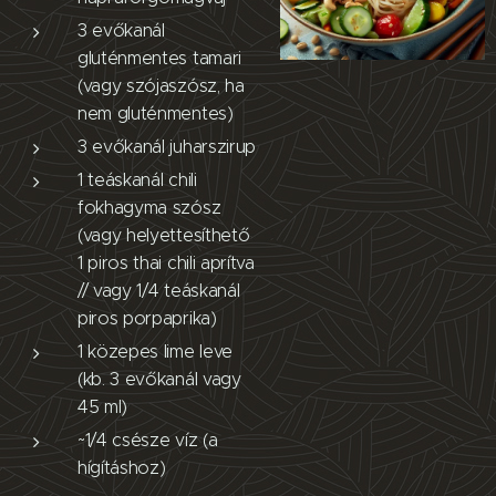
3 evőkanál
gluténmentes tamari
(vagy szójaszósz, ha
nem gluténmentes)
3 evőkanál juharszirup
1 teáskanál chili
fokhagyma szósz
(vagy helyettesíthető
1 piros thai chili aprítva
// vagy 1/4 teáskanál
piros porpaprika)
1 közepes lime leve
(kb. 3 evőkanál vagy
45 ml)
~1/4 csésze víz (a
hígításhoz)