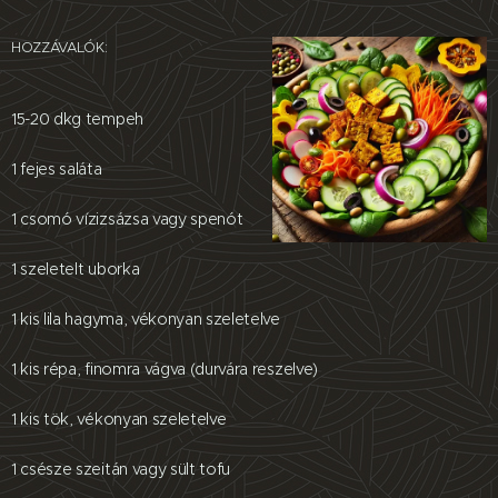
HOZZÁVALÓK:
15-20 dkg tempeh
1 fejes saláta
1 csomó vízizsázsa vagy spenót
1 szeletelt uborka
1 kis lila hagyma, vékonyan szeletelve
1 kis répa, finomra vágva (durvára reszelve)
1 kis tök, vékonyan szeletelve
1 csésze szeitán vagy sült tofu