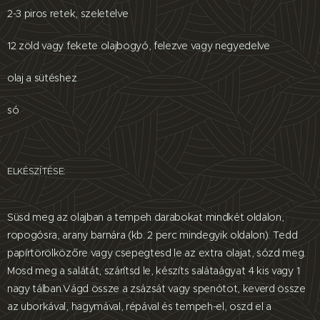
2-3 piros retek, szeletelve
12 zöld vagy fekete olajbogyó, felezve vagy negyedelve
olaj a sütéshez
só
ELKÉSZÍTÉSE:
Süsd meg az olajban a tempeh darabokat mindkét oldalon,
ropogósra, arany barnára (kb. 2 perc mindegyik oldalon). Tedd
papírtörölközőre vagy csepegtesd le az extra olajat, sózd meg.
Mosd meg a salátát, szárítsd le, készíts salátaágyat 4 kis vagy 1
nagy tálban.Vágd össze a zsázsát vagy spenótot, keverd össze
az uborkával, hagymával, répával és tempeh-el, oszd el a