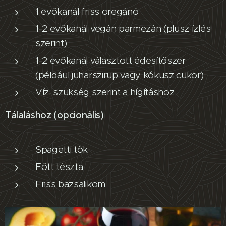
1 evőkanál friss oregánó
1-2 evőkanál vegán parmezán (plusz ízlés
szerint)
1-2 evőkanál választott édesítőszer
(például juharszirup vagy kókusz cukor)
Víz, szükség szerint a hígításhoz
Tálaláshoz (opcionális)
Spagetti tök
Főtt tészta
Friss bazsalikom