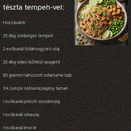
tészta tempeh-vel:
Hozzávalók:
25 dkg zöldséges tempeh
2 evőkanál földimogyoró-olaj
25 dkg teljes kiőrlésű spagetti
85 gramm hámozott edamame bab
1/4 csésze nátriumszegény tamari
1 evőkanál pirított szezámolaj
1 evőkanál olívaolaj
1 evőkanál lime-lé