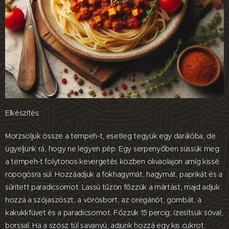
Elkészítés:
Morzsoljuk össze a tempeh-t, esetleg tegyük egy darálóba, de
ügyeljünk rá, hogy ne legyen pép. Egy serpenyőben süssük meg
a tempeh-t folytonos kevergetés közben olivaolajon amíg kissé
ropogósra sül. Hozzáadjuk a fokhagymát, hagymát, paprikát és a
sűrített paradicsomot. Lassú tűzön főzzük a mártást, majd adjuk
hozzá a szójaszószt, a vörösbort, az oregánót, gombát, a
kakukkfüvet és a paradicsomot. Főzzük 15 percig, ízesítsük sóval,
borssal. Ha a szósz túl savanyú, adjunk hozzá egy kis cukrot.