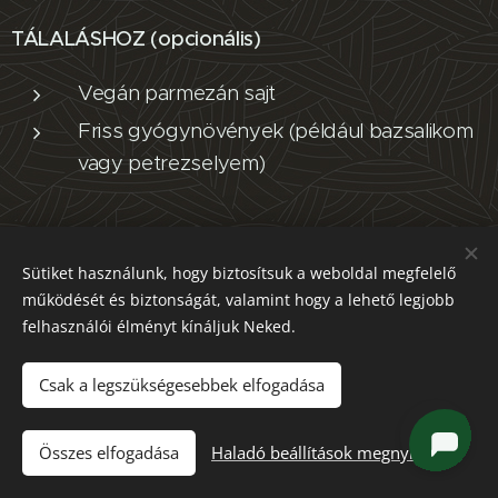
TÁLALÁSHOZ (opcionális)
Vegán parmezán sajt
Friss gyógynövények (például bazsalikom
vagy petrezselyem)
Sütiket használunk, hogy biztosítsuk a weboldal megfelelő
működését és biztonságát, valamint hogy a lehető legjobb
felhasználói élményt kínáljuk Neked.
Csak a legszükségesebbek elfogadása
Összes elfogadása
Haladó beállítások megnyitása