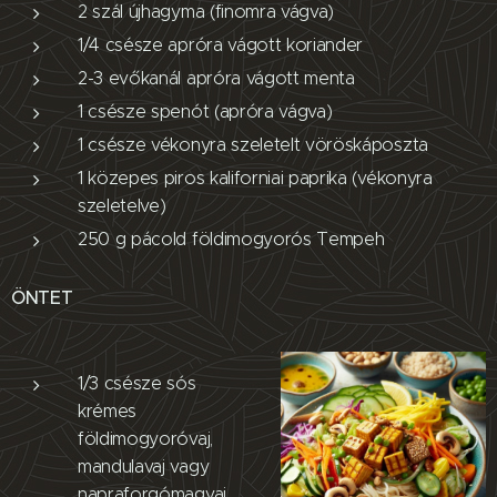
2 szál újhagyma (finomra vágva)
1/4 csésze apróra vágott koriander
2-3 evőkanál apróra vágott menta
1 csésze spenót (apróra vágva)
1 csésze vékonyra szeletelt vöröskáposzta
1 közepes piros kaliforniai paprika (vékonyra
szeletelve)
250 g pácold földimogyorós Tempeh
ÖNTET
1/3 csésze sós
krémes
földimogyoróvaj,
mandulavaj vagy
napraforgómagvaj