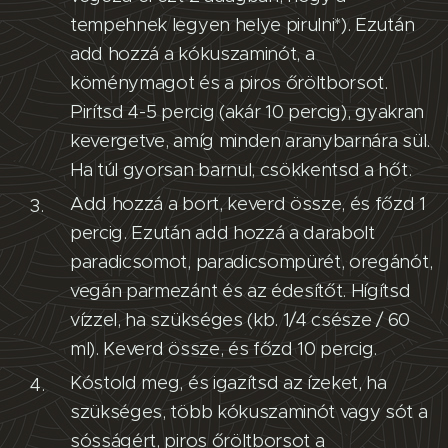
tempehnek legyen helye pirulni*). Ezután
add hozzá a kókuszaminót, a
köménymagot és a piros őröltborsot.
Pirítsd 4-5 percig (akár 10 percig), gyakran
kevergetve, amíg minden aranybarnára sül.
Ha túl gyorsan barnul, csökkentsd a hőt.
Add hozzá a bort, keverd össze, és főzd 1
percig. Ezután add hozzá a darabolt
paradicsomot, paradicsompürét, oregánót,
vegán parmezánt és az édesítőt. Hígítsd
vízzel, ha szükséges (kb. 1/4 csésze / 60
ml). Keverd össze, és főzd 10 percig.
Kóstold meg, és igazítsd az ízeket, ha
szükséges, több kókuszaminót vagy sót a
sósságért, piros őröltborsot a