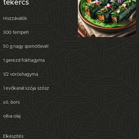
tekercs
Hozzávalók:
300 tempeh
50 g nagy spenótlevél
1 gerezd fokhagyma
1/2 vöröshagyma
1 evőkanál szója szósz
só, bors
olíva olaj
Elkészítés: