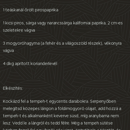
1 teáskanál őrölt pirospaprika
1 kicsi piros, sárga vagy narancssárga kaliforniai paprika, 2 cm-es
szeletekre vágva
3 mogyoróhagyma (a fehér és a világoszöld részek), vékonyra
vágva
4 dkg aprított korianderlevél
Elkészítés:
Kockázd fel a tempeh-t egycentis darabokra. Serpenyőben
melegítsd közepes lángon a földimogyoró olajat, add hozzá a
tempeh-t és alkalmanként keverve süsd, míg aranybarna nem
lesz. Vedd le a lángról és tedd félre. Még a tempeh sütése