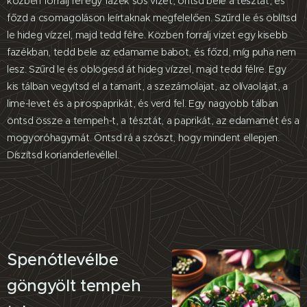
közben forralj fel egy fazék sós vizet, öntsd bele a tésztát, és
főzd a csomagoláson leírtaknak megfelelően. Szűrd le és öblítsd
le hideg vízzel, majd tedd félre. Közben forralj vizet egy kisebb
fazékban, tedd bele az edamame babot, és főzd, míg puha nem
lesz. Szűrd le és öblögesd át hideg vízzel, majd tedd félre. Egy
kis tálban vegyítsd el a tamarit, a szezámolajat, az olívaolajat, a
lime-levet és a pirospaprikát, és verd fel. Egy nagyobb tálban
öntsd össze a tempeh-t, a tésztát, a paprikát, az edamamét és a
mogyoróhagymát. Öntsd rá a szószt, hogy mindent ellepjen.
Díszítsd korianderlevéllel.
Spenótlevélbe
göngyölt tempeh